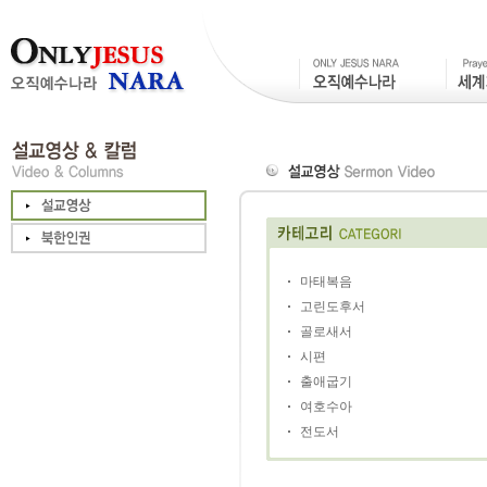
마태복음
고린도후서
골로새서
시편
출애굽기
여호수아
전도서