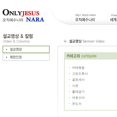
마태복음
고린도후서
골로새서
시편
출애굽기
여호수아
전도서