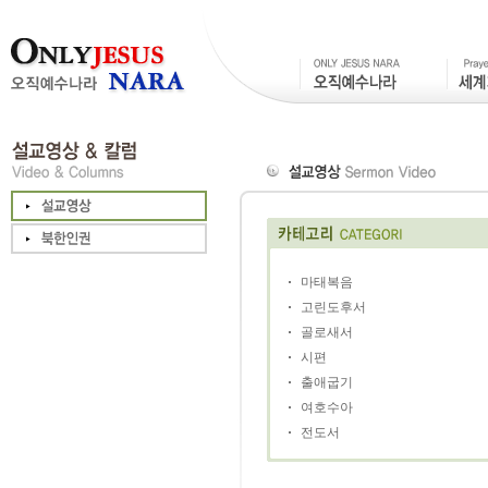
마태복음
고린도후서
골로새서
시편
출애굽기
여호수아
전도서