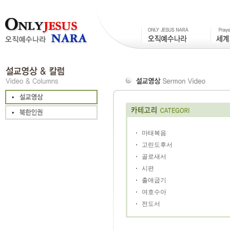
마태복음
고린도후서
골로새서
시편
출애굽기
여호수아
전도서