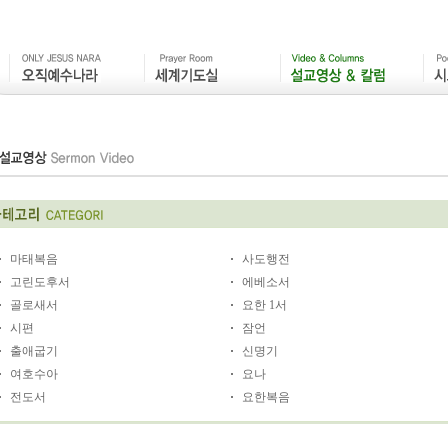
마태복음
사도행전
고린도후서
에베소서
골로새서
요한 1서
시편
잠언
출애굽기
신명기
여호수아
요나
전도서
요한복음